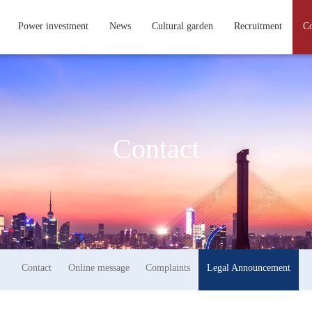
Power investment
News
Cultural garden
Recruitment
Co
Contact
Contact
Online message
Complaints
Legal Announcement